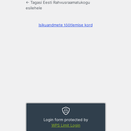
← Tagasi Eesti Rahvusraamatukogu
esilehele
Isikuandmete töötlemise kord
Login form protected by
WPS Limit Login