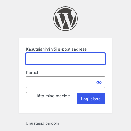
Logi
sisse
Kasutajanimi või e-postiaadress
Parool
Jäta mind meelde
Unustasid parooli?