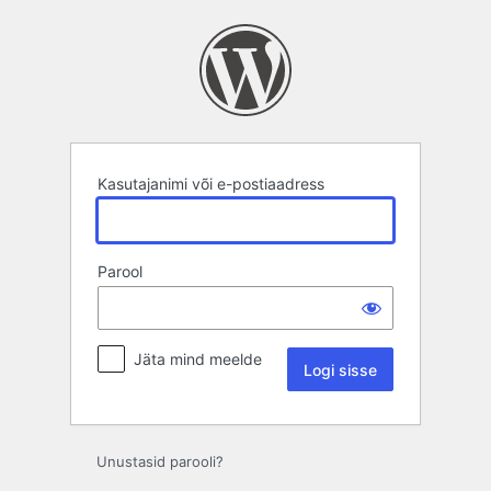
Logi
sisse
Kasutajanimi või e-postiaadress
Parool
Jäta mind meelde
Unustasid parooli?