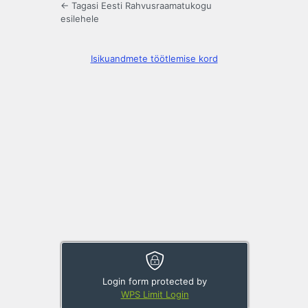
← Tagasi Eesti Rahvusraamatukogu
esilehele
Isikuandmete töötlemise kord
Login form protected by
WPS Limit Login