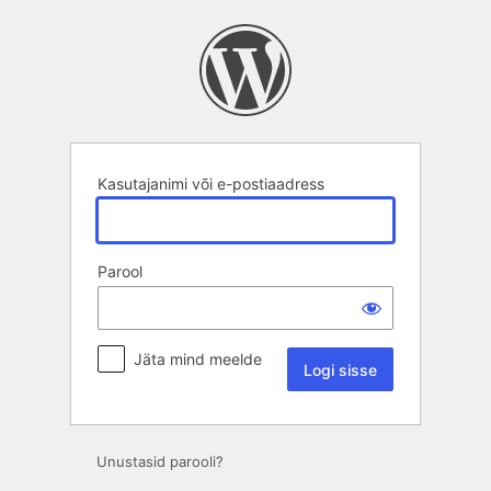
Logi
sisse
Kasutajanimi või e-postiaadress
Parool
Jäta mind meelde
Unustasid parooli?