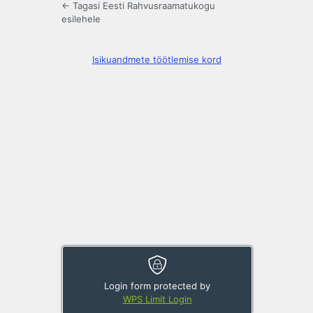
← Tagasi Eesti Rahvusraamatukogu
esilehele
Isikuandmete töötlemise kord
Login form protected by
WPS Limit Login